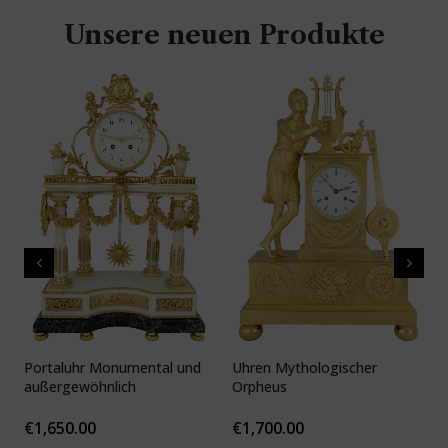
Unsere neuen Produkte
Portaluhr Monumental und
Uhren Mythologischer
U
außergewöhnlich
Orpheus
v
c
€
1,650.00
€
1,700.00