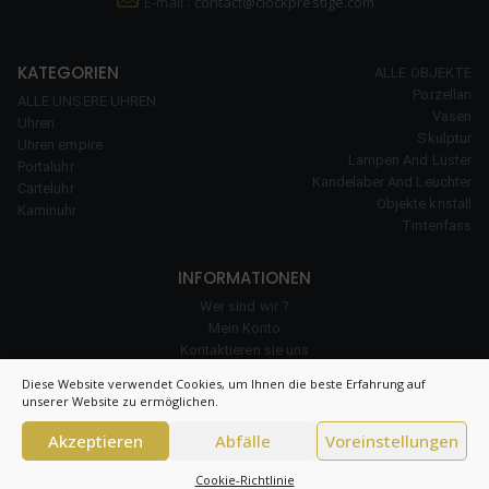
E-mail :
contact@clockprestige.com
KATEGORIEN
ALLE OBJEKTE
Porzellan
ALLE UNSERE UHREN
Vasen
Uhren
Skulptur
Uhren empire
Lampen And Lüster
Portaluhr
Kandelaber And Leuchter
Carteluhr
Objekte kristall
Kaminuhr
Tintenfass
INFORMATIONEN
Wer sind wir ?
Mein Konto
Kontaktieren sie uns
unserer Erfahrung
Diese Website verwendet Cookies, um Ihnen die beste Erfahrung auf
Cookie-Richtlinie
unserer Website zu ermöglichen.
Akzeptieren
Abfälle
Voreinstellungen
© 2026 Clock Prestige – All right reserved – CNIL 1984550v0 –
Allgemeine
Cookie-Richtlinie
Bedingungen