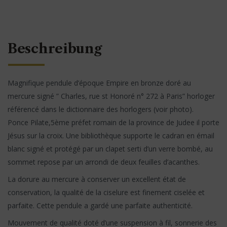
Beschreibung
Magnifique pendule d’époque Empire en bronze doré au
mercure signé ” Charles, rue st Honoré n° 272 à Paris” horloger
référencé dans le dictionnaire des horlogers (voir photo).
Ponce Pilate,5ème préfet romain de la province de Judee il porte
Jésus sur la croix. Une bibliothèque supporte le cadran en émail
blanc signé et protégé par un clapet serti d’un verre bombé, au
sommet repose par un arrondi de deux feuilles d’acanthes.
La dorure au mercure à conserver un excellent état de
conservation, la qualité de la ciselure est finement ciselée et
parfaite. Cette pendule a gardé une parfaite authenticité.
Mouvement de qualité doté d’une suspension à fil, sonnerie des