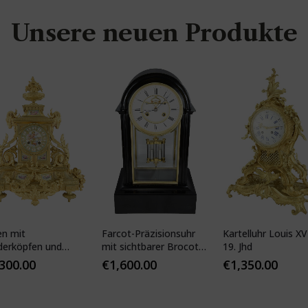
Unsere neuen Produkte
en mit
Farcot-Präzisionsuhr
Kartelluhr Louis XV-
derköpfen und
mit sichtbarer Brocot-
19. Jhd
ser Porzellan
Hemmung
,300.00
€
1,600.00
€
1,350.00