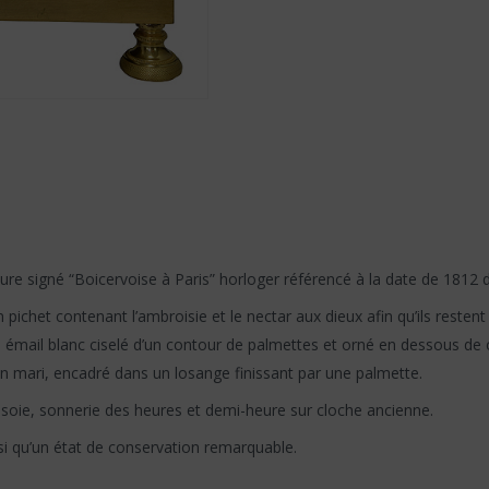
 signé “Boicervoise à Paris” horloger référencé à la date de 1812 da
ichet contenant l’ambroisie et le nectar aux dieux afin qu’ils reste
émail blanc ciselé d’un contour de palmettes et orné en dessous de 
on mari, encadré dans un losange finissant par une palmette.
 soie, sonnerie des heures et demi-heure sur cloche ancienne.
si qu’un état de conservation remarquable.