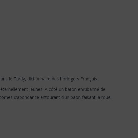
ns le Tardy, dictionnaire des horlogers Français.
nt éternellement jeunes. A côté un baton enrubanné de
cornes d’abondance entourant d’un paon faisant la roue.