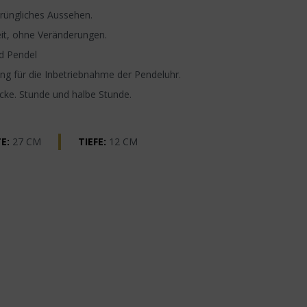
rüngliches Aussehen.
it, ohne Veränderungen.
d Pendel
g für die Inbetriebnahme der Pendeluhr.
ocke. Stunde und halbe Stunde.
E:
27 CM
TIEFE:
12 CM