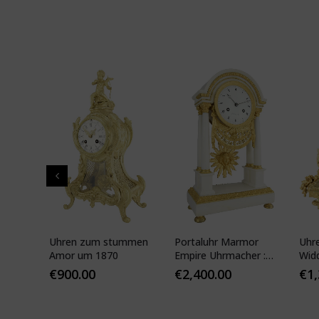
pf"
Uhren zum stummen
Portaluhr Marmor
Uhr
nze
Amor um 1870
Empire Uhrmacher :
Wid
APY
VEIBEL 1810
Pari
€
900.00
€
2,400.00
€
1