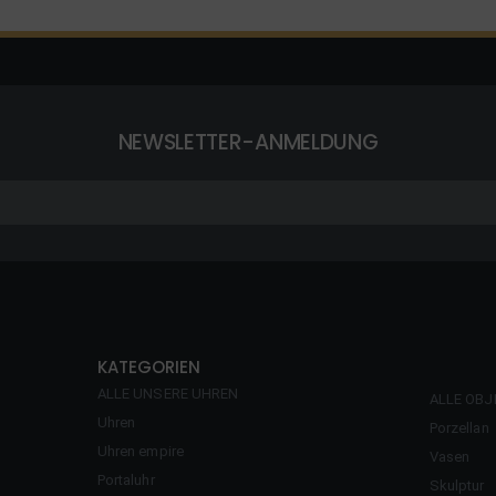
NEWSLETTER-ANMELDUNG
KATEGORIEN
ALLE UNSERE UHREN
ALLE OBJ
Uhren
Porzellan
Uhren empire
Vasen
Portaluhr
Skulptur