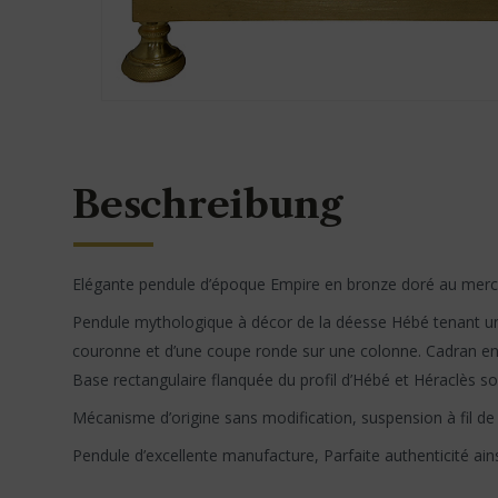
Beschreibung
Elégante pendule d’époque Empire en bronze doré au mercure
Pendule mythologique à décor de la déesse Hébé tenant un p
couronne et d’une coupe ronde sur une colonne. Cadran en 
Base rectangulaire flanquée du profil d’Hébé et Héraclès s
Mécanisme d’origine sans modification, suspension à fil de
Pendule d’excellente manufacture, Parfaite authenticité ain