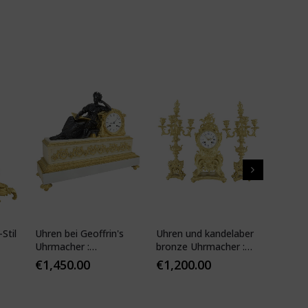
Stil
Uhren bei Geoffrin's
Uhren und kandelaber
Kartell
Uhrmacher :
bronze Uhrmacher :
19. Jhd
Desfontaines 1850
Mougin
€
1,450.00
€
1,200.00
€
1,10