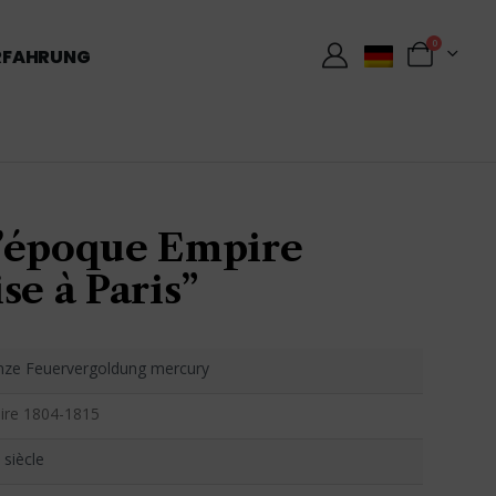
0
RFAHRUNG
’époque Empire
se à Paris”
nze Feuervergoldung mercury
ire 1804-1815
 siècle