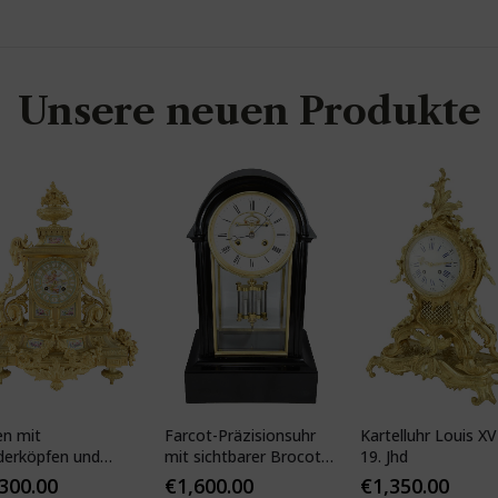
Unsere neuen Produkte
en mit
Farcot-Präzisionsuhr
Kartelluhr Louis XV-
derköpfen und
mit sichtbarer Brocot-
19. Jhd
ser Porzellan
Hemmung
,300.00
€
1,600.00
€
1,350.00