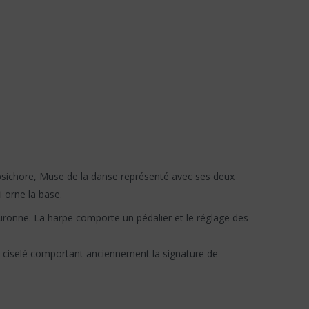
psichore, Muse de la danse représenté avec ses deux
i orne la base.
uronne. La harpe comporte un pédalier et le réglage des
ze ciselé comportant anciennement la signature de