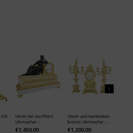
Stil
Uhren bei Geoffrin's
Uhren und kandelaber
Kartell
Uhrmacher :
bronze Uhrmacher :
19. Jhd
Desfontaines 1850
Mougin
€
1,450.00
€
1,200.00
€
1,10