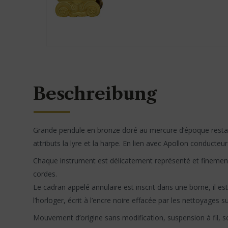
Beschreibung
Grande pendule en bronze doré au mercure d’époque restau
attributs la lyre et la harpe. En lien avec Apollon conducteu
Chaque instrument est délicatement représenté et finement
cordes.
Le cadran appelé annulaire est inscrit dans une borne, il 
l’horloger, écrit à l’encre noire effacée par les nettoyages 
Mouvement d’origine sans modification, suspension à fil, 