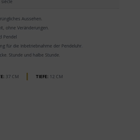
 siècle
rüngliches Aussehen.
it, ohne Veränderungen.
d Pendel
g für die Inbetriebnahme der Pendeluhr.
ocke. Stunde und halbe Stunde.
E:
37 CM
TIEFE:
12 CM