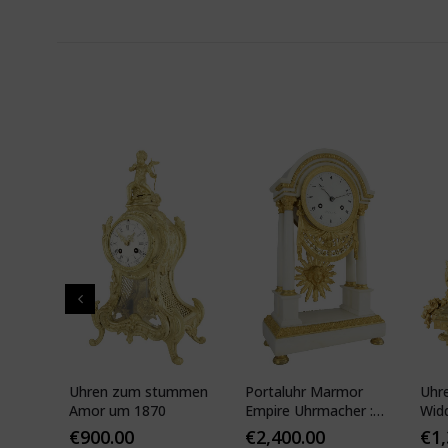
pf"
Uhren zum stummen
Portaluhr Marmor
Uhr
nze
Amor um 1870
Empire Uhrmacher :
Wid
APY
VEIBEL 1810
Pari
€
900.00
€
2,400.00
€
1