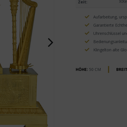
XIXe
Zeit:
Aufarbeitung, ursp
Garantierte Echthe
Uhrenschlüssel un
Bedienungsanleitun
Klingelton alte Gl
HÖHE:
50 CM
BREIT