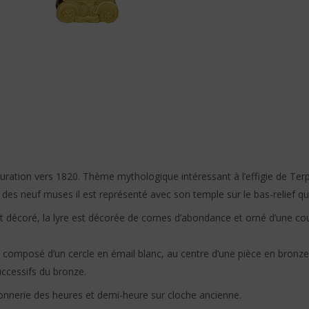
ration vers 1820. Thème mythologique intéressant à l’effigie de Ter
r des neuf muses il est représenté avec son temple sur le bas-relief qu
 décoré, la lyre est décorée de cornes d’abondance et orné d’une co
est composé d’un cercle en émail blanc, au centre d’une pièce en bron
successifs du bronze.
sonnerie des heures et demi-heure sur cloche ancienne.