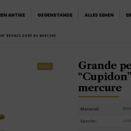
EN ANTIKE
GEGENSTANDE
ALLES SEHEN
E
ON” BRONZE DORÉ AU MERCURE
Grande pe
6 fotos
“Cupidon”
mercure
Bro
Material:
Loui
Epoche: