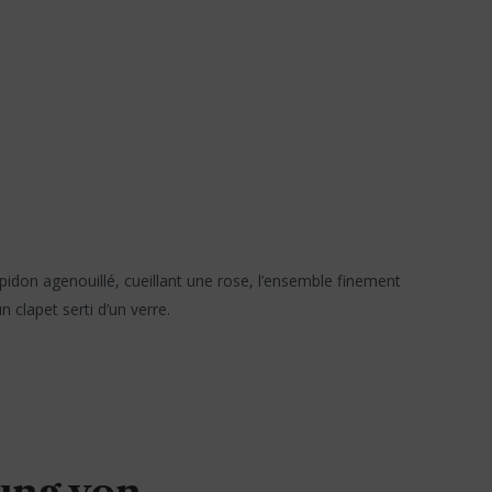
don agenouillé, cueillant une rose, l’ensemble finement
 clapet serti d’un verre.