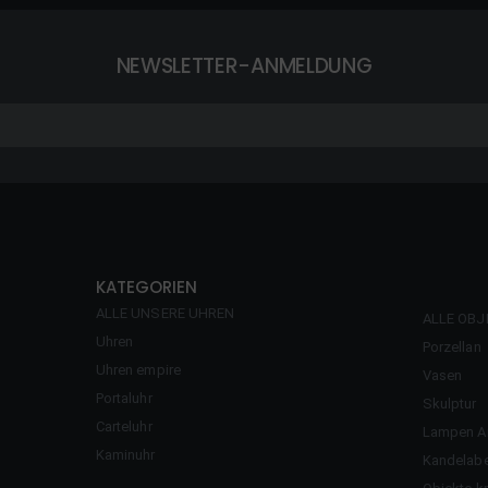
NEWSLETTER-ANMELDUNG
KATEGORIEN
ALLE UNSERE UHREN
ALLE OBJ
Uhren
Porzellan
Uhren empire
Vasen
Portaluhr
Skulptur
Carteluhr
Lampen An
Kaminuhr
Kandelabe