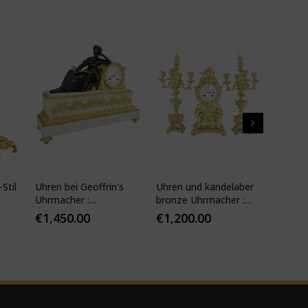
Stil
Uhren bei Geoffrin's
Uhren und kandelaber
Kartell
Uhrmacher :
bronze Uhrmacher :
19. Jhd
Desfontaines 1850
Mougin
€
1,450.00
€
1,200.00
€
1,10