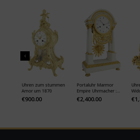
pf"
Uhren zum stummen
Portaluhr Marmor
Uhr
nze
Amor um 1870
Empire Uhrmacher :
Wid
APY
VEIBEL 1810
Pari
€
900.00
€
2,400.00
€
1