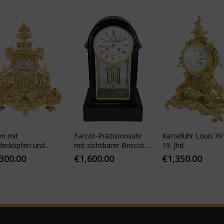
en mit
Farcot-Präzisionsuhr
Kartelluhr Louis XV-
derköpfen und
mit sichtbarer Brocot-
19. Jhd
ser Porzellan
Hemmung
,300.00
€
1,600.00
€
1,350.00