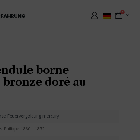
0
RFAHRUNG
ndule borne
 bronze doré au
nze Feuervergoldung mercury
s-Philippe 1830 - 1852