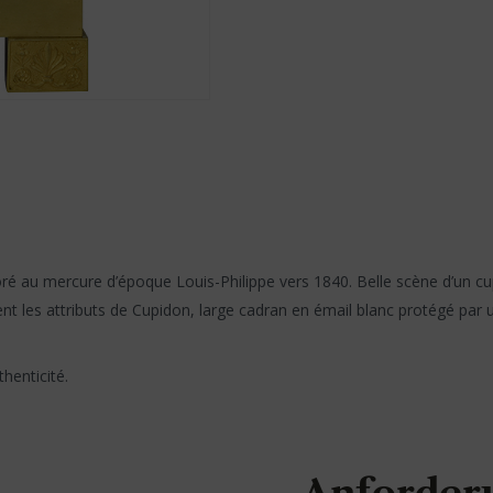
 au mercure d’époque Louis-Philippe vers 1840. Belle scène d’un cupi
ent les attributs de Cupidon, large cadran en émail blanc protégé par un
henticité.