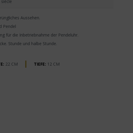
 siècle
rüngliches Aussehen.
d Pendel
g für die Inbetriebnahme der Pendeluhr.
ocke. Stunde und halbe Stunde.
E:
22 CM
TIEFE:
12 CM