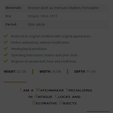
Bronze doré au mercure,Marbre,Porcelaine
Materials:
Empire 1804-1815
Era:
XIXe siècle
Period:
Restored to original condition with original appearance.
Perfect authenticity, without modification.
Winding key & pendulum
Operating instructions, how to start your clock.
Ringtone on ancient bell, hour and a half-hour
HEIGHT:
52 CM
WIDTH:
35 CM
DEPTH:
11 CM