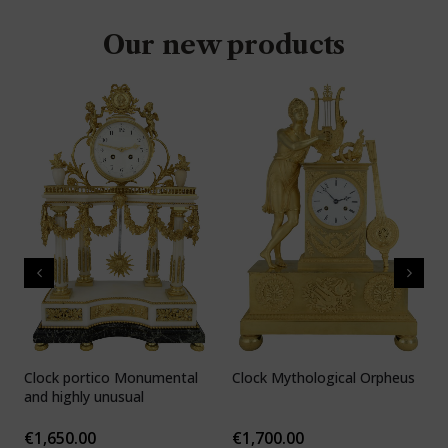
Our new products
Clock portico Monumental
Clock Mythological Orpheus
C
and highly unusual
b
F
€
1,650.00
€
1,700.00