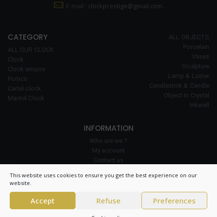
E-mail :
clockprestige@gmail.com.
CATEGORY
ALL OBJECTS
Porcelain
ALL OUR CLOCK
Vases
Clock
Sculpture
Clock empire
Lamp & Luster
Portico
Candlestick & Candle
Cartel clock
Object in Crystal
Mantel Clock
Inkwell
INFORMATION
Who are we ?
My account
Contact us
Our expertise
This website uses cookies to ensure you get the best experience on our
Cookie policy
website.
Accept
Refuse
Preferences
© 2026 Clock Prestige – All right reserved – CNIL 1984550v0 –
General