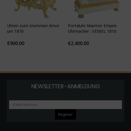
Uhren zum stummen Amor
Portaluhr Marmor Empire
U
um 1870
Uhrmacher : VEIBEL 1810
P
€
900.00
€
2,400.00
NEWSLETTER-ANMELDUNG