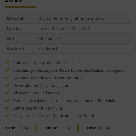
Bronze Feuervergoldung mercury
Material:
Louis-Philippe 1830 - 1852
Epoche:
XIXe siècle
Zeit:
Frankreich
Herkunft:
Aufarbeitung, ursprüngliches Aussehen.
Vollständige Wartung des Uhrwerks, perfekte Funktionsfähigkeit.
Garantierte Echtheit, ohne Veränderungen.
Unverfälschter Vergoldungsgrad.
Uhrenschlüssel und Pendel
Bedienungsanleitung für die Inbetriebnahme der Pendeluhr.
Echtheitszertifikat, Rechnung.
Klingelton alte Glocke. Stunde und halbe Stunde.
HÖHE:
39 CM
BREITE:
18 CM
TIEFE:
11 CM