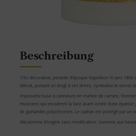
Beschreibung
Très décorative, pendule d’époque Napoléon III vers 1860 da
délicat, portant un doigt à ses lèvres, symbolise le secret 
Imposante base à cannelure en marbre de carrare, finement
musiciens qui encadrent la face avant ornée d’une épaisse 
de guirlandes polychromes. Le cadran est protégé par un ve
Mécanisme d’origine sans modification. Sonnerie aux heure