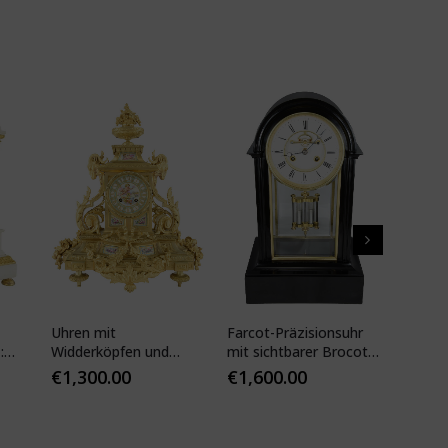
Uhren mit
Farcot-Präzisionsuhr
Kartell
:
Widderköpfen und
mit sichtbarer Brocot-
19. Jhd
Pariser Porzellan
Hemmung
€
1,300.00
€
1,600.00
€
1,35