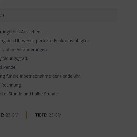
I
ch
rüngliches Aussehen.
ng des Uhrwerks, perfekte Funktionsfähigkeit.
it, ohne Veränderungen.
rgoldungsgrad.
d Pendel
g für die Inbetriebnahme der Pendeluhr.
, Rechnung.
ocke. Stunde und halbe Stunde.
E:
23 CM
TIEFE:
23 CM