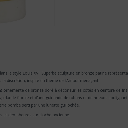
ns le style Louis XVI. Superbe sculpture en bronze patiné représentant
ou la discrétion, inspiré du thème de l’Amour menaçant.
 ornementé de bronze doré à décor sur les côtés en ceinture de fri
guirlande florale et d’une guirlande de rubans et de noeuds soulignan
rre bombé serti par une lunette guillochée.
s et demi-heures sur cloche ancienne.