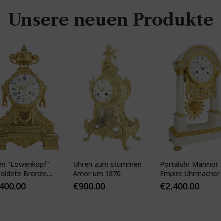
Unsere neuen Produkte
en "Löwenkopf"
Uhren zum stummen
Portaluhr Marmor
goldete Bronze
Amor um 1870
Empire Uhrmacher 
-classique JAPY
VEIBEL 1810
,400.00
€
900.00
€
2,400.00
S 1855