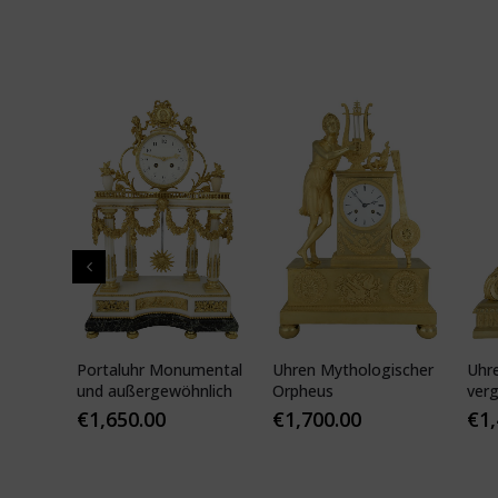
e von
Portaluhr Monumental
Uhren Mythologischer
Uhr
und außergewöhnlich
Orpheus
ver
Néo
€
1,650.00
€
1,700.00
€
1
FIL