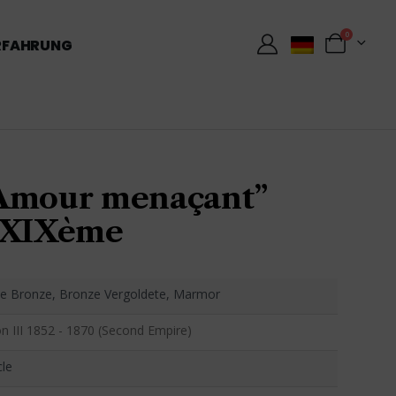
0
RFAHRUNG
“Amour menaçant”
 XIXème
rte Bronze, Bronze Vergoldete, Marmor
n III 1852 - 1870 (Second Empire)
cle