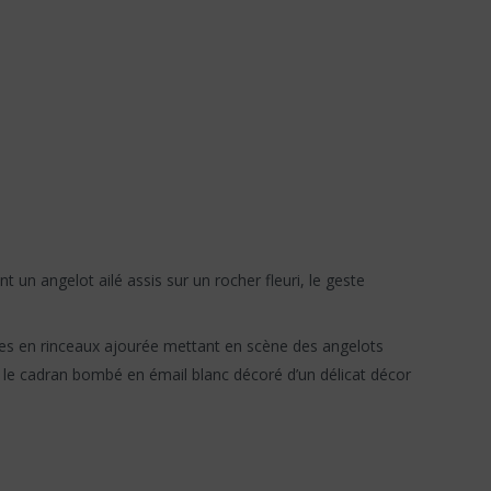
 un angelot ailé assis sur un rocher fleuri, le geste
ses en rinceaux ajourée mettant en scène des angelots
t le cadran bombé en émail blanc décoré d’un délicat décor