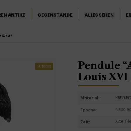
EN ANTIKE
GEGENSTANDE
ALLES SEHEN
E
XIXÈME
Pendule 
10 fotos
Louis XVI
Patinie
Material:
Napoléo
Epoche:
XIXe siè
Zeit: