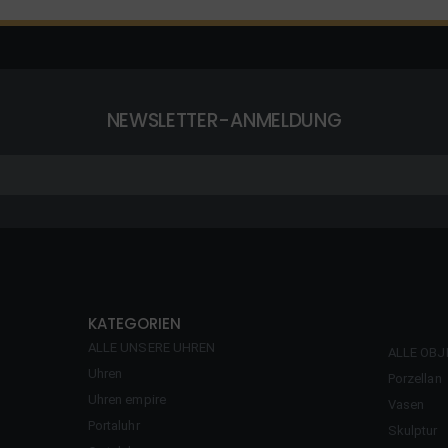
NEWSLETTER-ANMELDUNG
KATEGORIEN
ALLE UNSERE UHREN
ALLE OBJ
Uhren
Porzellan
Uhren empire
Vasen
Portaluhr
Skulptur