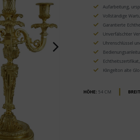
Aufarbeitung, ursp
Vollständige Wartu
Garantierte Echthe
Unverfälschter Ve
Uhrenschlüssel un
Bedienungsanleitun
Echtheitszertifikat
Klingelton alte Gl
HÖHE:
54 CM
BREIT