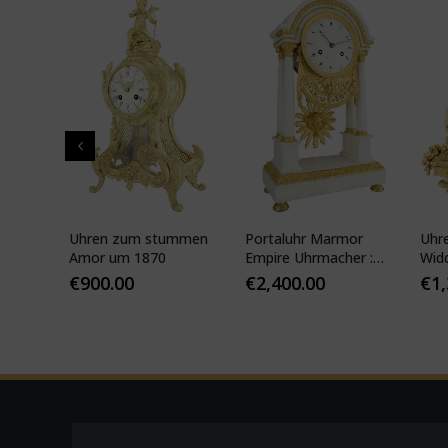
pf"
Uhren zum stummen
Portaluhr Marmor
Uhr
nze
Amor um 1870
Empire Uhrmacher :
Wid
APY
VEIBEL 1810
Pari
€
900.00
€
2,400.00
€
1