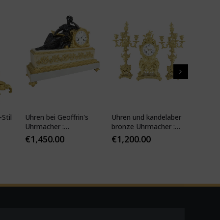
Stil
Uhren bei Geoffrin's
Uhren und kandelaber
Kartell
Uhrmacher :
bronze Uhrmacher :
19. Jhd
Desfontaines 1850
Mougin
€
1,450.00
€
1,200.00
€
1,10