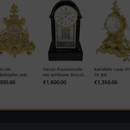
en mit
Farcot-Präzisionsuhr
Kartelluhr Louis XV-
derköpfen und
mit sichtbarer Brocot-
19. Jhd
ser Porzellan
Hemmung
,300.00
€
1,600.00
€
1,350.00