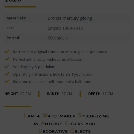
Bronze mercury gilding
Materials:
Empire 1804-1815
Era:
XIXe siècle
Period:
Restored to original condition with original appearance.
Perfect authenticity, without modification.
Winding key & pendulum
Operating instructions, how to start your clock.
Ringtone on ancient bell, hour and a half-hour
HEIGHT:
32 CM
WIDTH:
37 CM
DEPTH:
17 CM