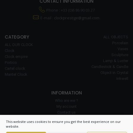
CONTACT INFORMATION
Phone : +33 (0)6 86 90 03 27
E-mail :
clockprestige@gmail.com.
CATEGORY
ALL OBJECTS
Porcelain
ALL OUR CLOCK
Vases
Clock
Sculpture
Clock empire
Lamp & Luster
Portico
Candlestick & Candle
Cartel clock
Object in Crystal
Mantel Clock
Inkwell
INFORMATION
Who are we ?
My account
Contact us
Our expertise
This website uses cookies to ensure you get the best experience on our
Cookie policy
website.