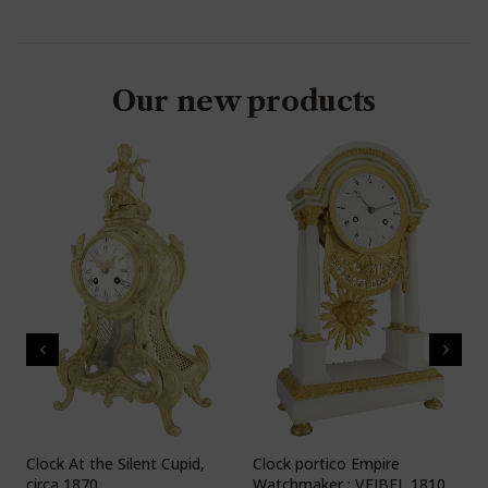
Our new products
Clock At the Silent Cupid,
Clock portico Empire
C
circa 1870
Watchmaker : VEIBEL 1810
P