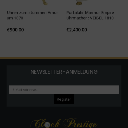
Uhren zum stummen Amor
Portaluhr Marmor Empire
U
um 1870
Uhrmacher : VEIBEL 1810
P
€
900.00
€
2,400.00
NEWSLETTER-ANMELDUNG