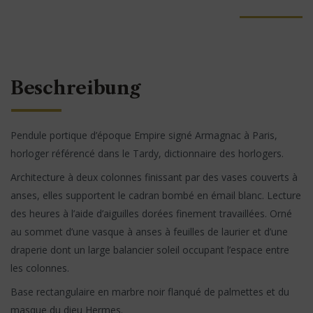
Beschreibung
Pendule portique d’époque Empire signé Armagnac à Paris,
horloger référencé dans le Tardy, dictionnaire des horlogers.
Architecture à deux colonnes finissant par des vases couverts à
anses, elles supportent le cadran bombé en émail blanc. Lecture
des heures à l’aide d’aiguilles dorées finement travaillées. Orné
au sommet d’une vasque à anses à feuilles de laurier et d’une
draperie dont un large balancier soleil occupant l’espace entre
les colonnes.
Base rectangulaire en marbre noir flanqué de palmettes et du
masque du dieu Hermes.