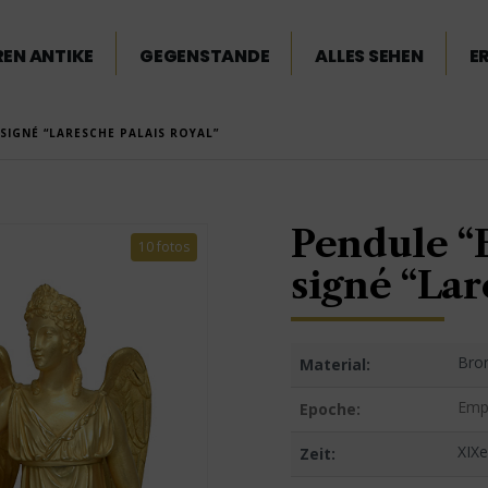
EN ANTIKE
GEGENSTANDE
ALLES SEHEN
E
 SIGNÉ “LARESCHE PALAIS ROYAL”
Pendule “E
10 fotos
signé “Lar
Bro
Material:
Emp
Epoche:
XIXe
Zeit: