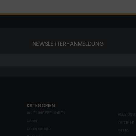
NEWSLETTER-ANMELDUNG
KATEGORIEN
ALLE UNSERE UHREN
ALLE OBJ
Uhren
Porzellan
Uhren empire
Vasen