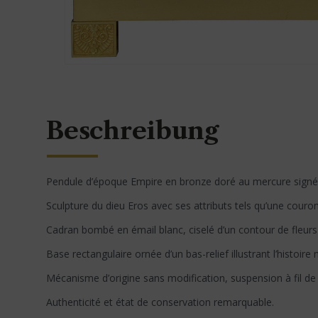
Beschreibung
Pendule d’époque Empire en bronze doré au mercure signé “
Sculpture du dieu Eros avec ses attributs tels qu’une cour
Cadran bombé en émail blanc, ciselé d’un contour de fleurs
Base rectangulaire ornée d’un bas-relief illustrant l’histoir
Mécanisme d’origine sans modification, suspension à fil de
Authenticité et état de conservation remarquable.