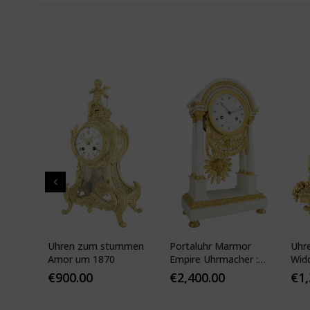
pf"
Uhren zum stummen
Portaluhr Marmor
Uhr
nze
Amor um 1870
Empire Uhrmacher :
Wid
APY
VEIBEL 1810
Pari
€
900.00
€
2,400.00
€
1