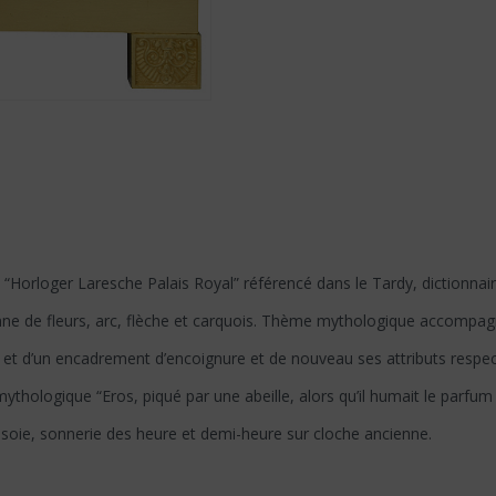
Horloger Laresche Palais Royal” référencé dans le Tardy, dictionnair
onne de fleurs, arc, flèche et carquois. Thème mythologique accompag
 et d’un encadrement d’encoignure et de nouveau ses attributs respect
e mythologique “Eros, piqué par une abeille, alors qu’il humait le parfu
 soie, sonnerie des heure et demi-heure sur cloche ancienne.