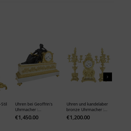
Stil
Uhren bei Geoffrin's
Uhren und kandelaber
Kartell
Uhrmacher :
bronze Uhrmacher :
19. Jhd
Desfontaines 1850
Mougin
€
1,450.00
€
1,200.00
€
1,10