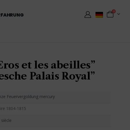
0
RFAHRUNG
ros et les abeilles”
esche Palais Royal”
nze Feuervergoldung mercury
ire 1804-1815
 siècle