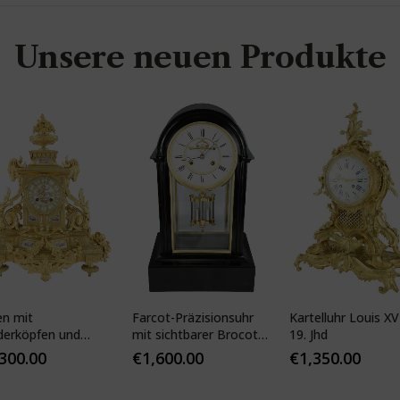
Unsere neuen Produkte
en mit
Farcot-Präzisionsuhr
Kartelluhr Louis XV-
derköpfen und
mit sichtbarer Brocot-
19. Jhd
ser Porzellan
Hemmung
,300.00
€
1,600.00
€
1,350.00