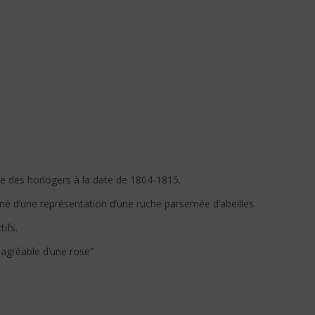
e des horlogers à la date de 1804-1815.
né d’une représentation d’une ruche parsemée d’abeilles.
ifs.
m agréable d’une rose”