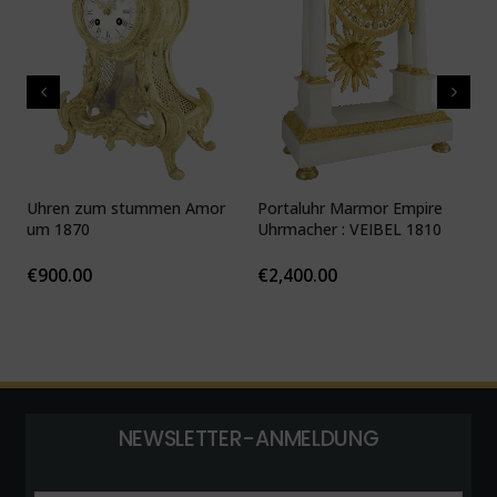
Uhren zum stummen Amor
Portaluhr Marmor Empire
U
um 1870
Uhrmacher : VEIBEL 1810
P
€
900.00
€
2,400.00
NEWSLETTER-ANMELDUNG