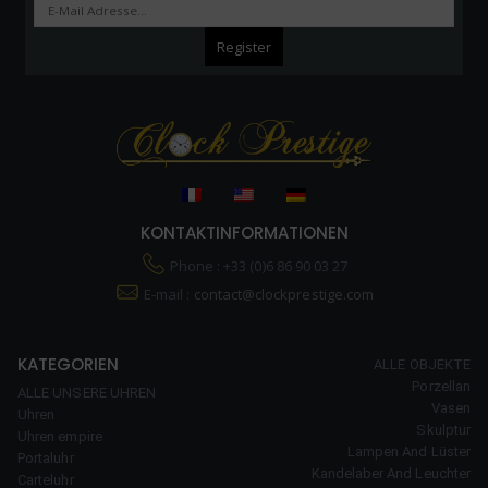
KONTAKTINFORMATIONEN
Phone : +33 (0)6 86 90 03 27
E-mail :
contact@clockprestige.com
KATEGORIEN
ALLE OBJEKTE
Porzellan
ALLE UNSERE UHREN
Vasen
Uhren
Skulptur
Uhren empire
Lampen And Lüster
Portaluhr
Kandelaber And Leuchter
Carteluhr