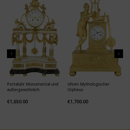
Portaluhr Monumental und
Uhren Mythologischer
U
außergewöhnlich
Orpheus
v
c
€
1,650.00
€
1,700.00