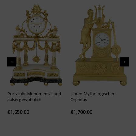
Portaluhr Monumental und
Uhren Mythologischer
U
außergewöhnlich
Orpheus
v
c
€
1,650.00
€
1,700.00