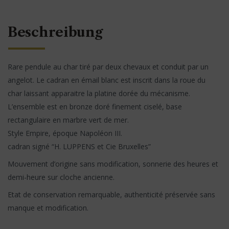
Beschreibung
Rare pendule au char tiré par deux chevaux et conduit par un
angelot. Le cadran en émail blanc est inscrit dans la roue du
char laissant apparaitre la platine dorée du mécanisme.
L’ensemble est en bronze doré finement ciselé, base
rectangulaire en marbre vert de mer.
Style Empire, époque Napoléon III.
cadran signé “H. LUPPENS et Cie Bruxelles”
Mouvement d’origine sans modification, sonnerie des heures et
demi-heure sur cloche ancienne.
Etat de conservation remarquable, authenticité préservée sans
manque et modification.