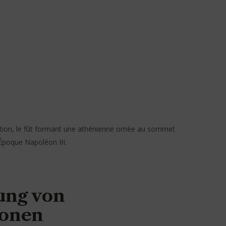
ption, le fût formant une athénienne ornée au sommet
 Époque Napoléon III.
ung von
ionen