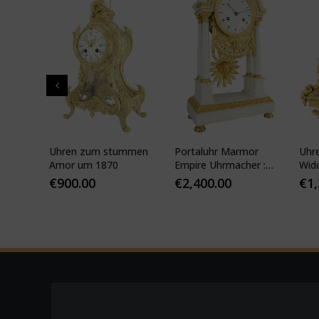
pf"
Uhren zum stummen
Portaluhr Marmor
Uhr
nze
Amor um 1870
Empire Uhrmacher :
Wid
APY
VEIBEL 1810
Pari
€
900.00
€
2,400.00
€
1