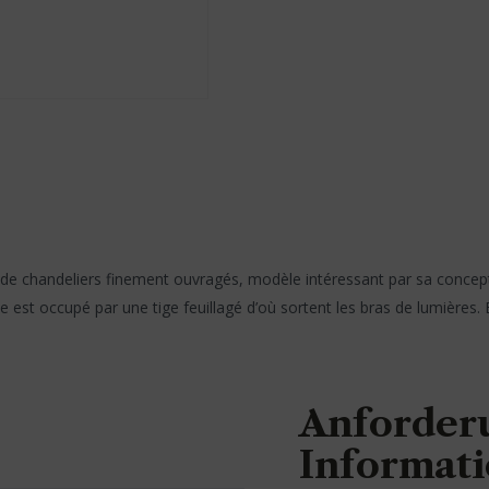
e de chandeliers finement ouvragés, modèle intéressant par sa conce
 est occupé par une tige feuillagé d’où sortent les bras de lumières.
Anforder
Informat