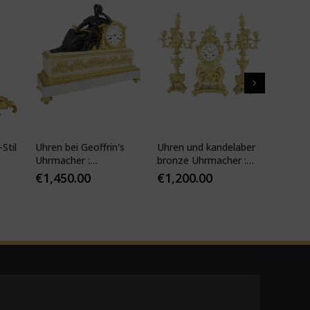
Stil
Uhren bei Geoffrin's
Uhren und kandelaber
Kartell
Uhrmacher :
bronze Uhrmacher :
19. Jhd
Desfontaines 1850
Mougin
€
1,450.00
€
1,200.00
€
1,10