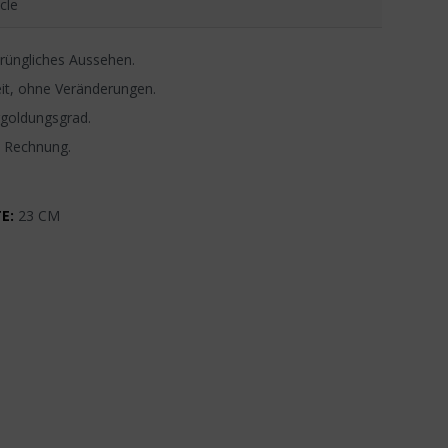
cle
rüngliches Aussehen.
it, ohne Veränderungen.
rgoldungsgrad.
, Rechnung.
E:
23 CM