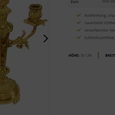
XIXe siè
Zeit:
Aufarbeitung, ursp
Garantierte Echthe
Unverfälschter Ve
Echtheitszertifikat
HÖHE:
35 CM
BREIT