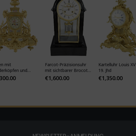
en mit
Farcot-Präzisionsuhr
Kartelluhr Louis XV-
derköpfen und
mit sichtbarer Brocot-
19. Jhd
ser Porzellan
Hemmung
,300.00
€
1,600.00
€
1,350.00