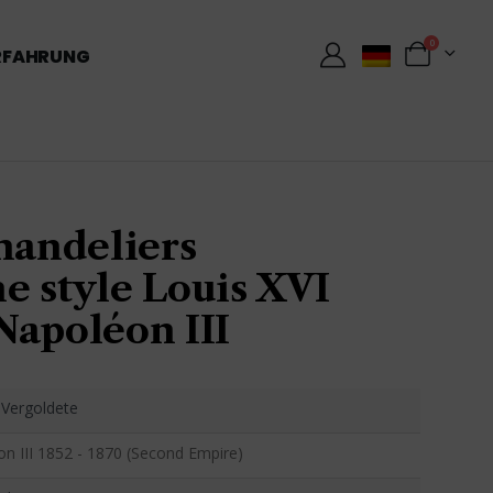
0
RFAHRUNG
handeliers
e style Louis XVI
Napoléon III
Vergoldete
n III 1852 - 1870 (Second Empire)