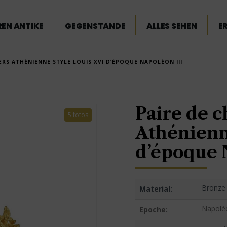
EN ANTIKE
GEGENSTANDE
ALLES SEHEN
E
ERS ATHÉNIENNE STYLE LOUIS XVI D’ÉPOQUE NAPOLÉON III
Paire de c
5 fotos
Athénienn
d’époque 
Bronze 
Material:
Napoléo
Epoche: