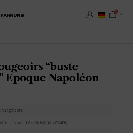
0
RFAHRUNG
ougeoirs “buste
” Epoque Napoléon
 Vergoldete
on III 1852 - 1870 (Second Empire)