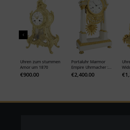
pf"
Uhren zum stummen
Portaluhr Marmor
Uhr
nze
Amor um 1870
Empire Uhrmacher :
Wid
APY
VEIBEL 1810
Pari
€
900.00
€
2,400.00
€
1