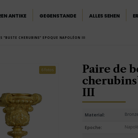
EN ANTIKE
GEGENSTANDE
ALLES SEHEN
E
S “BUSTE CHERUBINS” EPOQUE NAPOLÉON III
Paire de b
6 fotos
cherubins
III
Bronze
Material:
Napolé
Epoche: