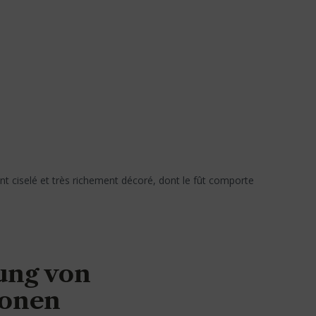
nt ciselé et très richement décoré, dont le fût comporte
ung von
ionen