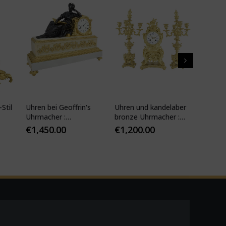
Stil
Uhren bei Geoffrin's
Uhren und kandelaber
Kartell
Uhrmacher :
bronze Uhrmacher :
19. Jhd
Desfontaines 1850
Mougin
€
1,450.00
€
1,200.00
€
1,10