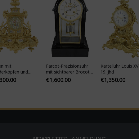
en mit
Farcot-Präzisionsuhr
Kartelluhr Louis XV-
derköpfen und
mit sichtbarer Brocot-
19. Jhd
ser Porzellan
Hemmung
,300.00
€
1,600.00
€
1,350.00