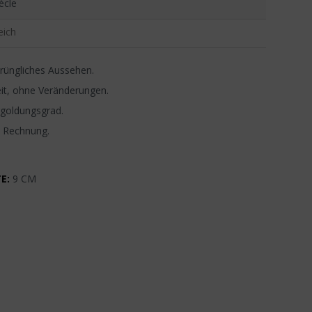
ècle
eich
rüngliches Aussehen.
it, ohne Veränderungen.
rgoldungsgrad.
, Rechnung.
E:
9 CM