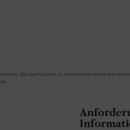
naissance, d’époque Napoléon III. Architecture en bronze doré fineme
lte.
Anforder
Informat