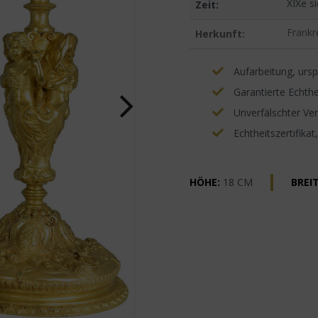
XIXe si
Zeit:
Frankr
Herkunft:
Aufarbeitung, ursp
Garantierte Echthe
Unverfälschter Ve
Echtheitszertifikat
HÖHE:
18 CM
BREIT